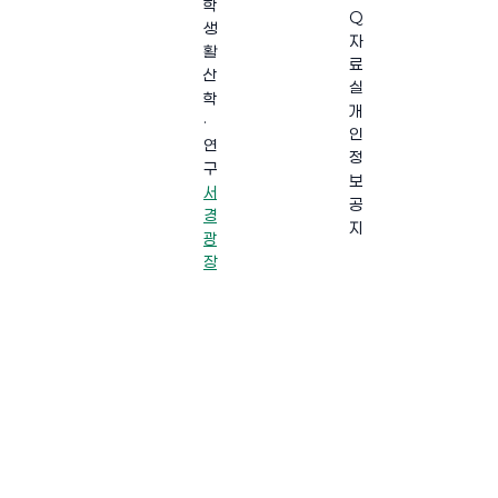
학
Q
생
자
활
료
산
실
학
개
·
인
연
정
구
보
서
공
경
지
광
장
·