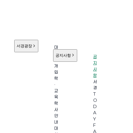
서경광장
대
학
공지사항
공
소
지
개
사
입
항
학
서
·
경
교
T
육
O
학
D
사
A
안
Y
내
F
대
A