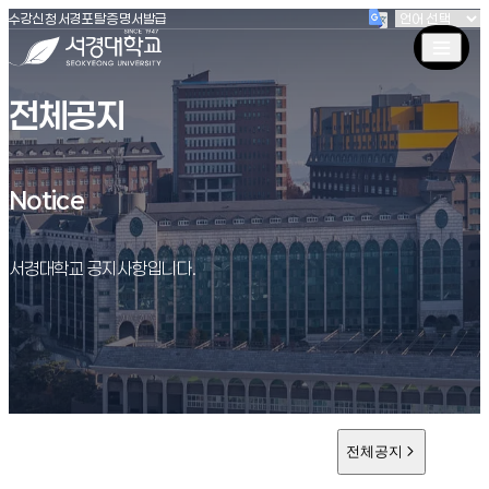
(새창 열림)
(새창 열림)
(새창 열림)
서경대학교
수강신청
서경포탈
증명서발급
전체공지
Notice
Notice
서경대학교 공지사항입니다.
전체공지