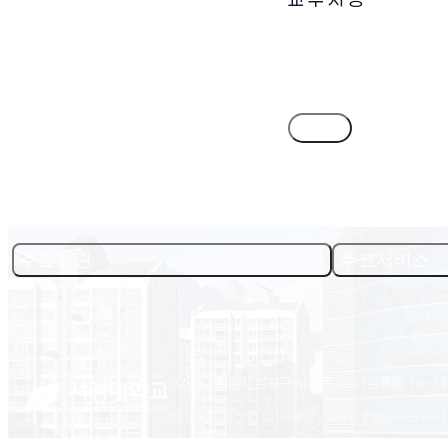
목록
주요기관
주요서비스
02713 서울시 성북구 서경로 124 (정릉동 16-1)
© Seokyeong university. All rights reserved