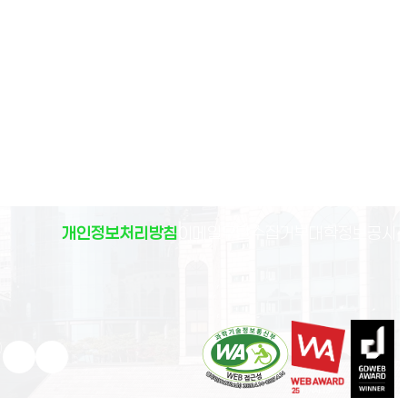
(
개인정보처리방침
이메일무단수집거부
대학정보공시
)
유튜브 새 창으로 열림
인스타그램 새 창으로 열림