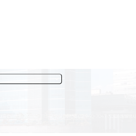
대표 전화번호
02-940-7114
상황실 전화번호
02-940-7047
(*긴급상황발생시