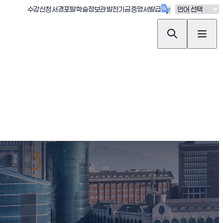
(새창 열림)
(새창 열림)
(새창 열림)
(새창 열림)
(새창 열림)
수강신청
서경포탈
학술정보관
발전기금
증명서발급