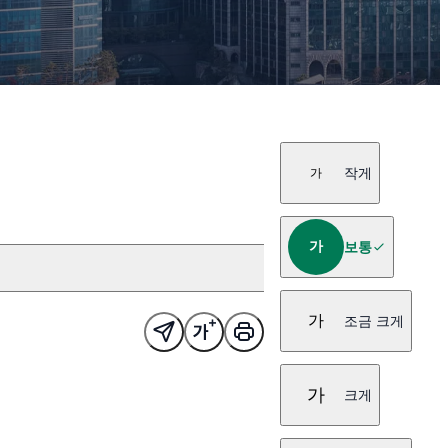
작게
가
가
보통
가
조금 크게
가
크게