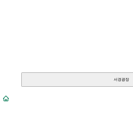
서경광장
메인페이지로 이동