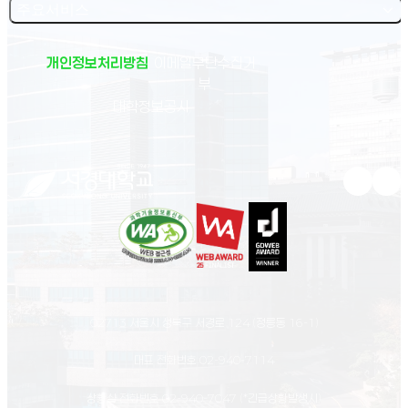
주요서비스
개인정보처리방침
이메일무단수집거
부
(새 창 열림)
대학정보공시
유튜브 새
인스
02713 서울시 성북구 서경로 124 (정릉동 16-1)
대표 전화번호
02-940-7114
상황실 전화번호
02-940-7047
(*긴급상황발생시)