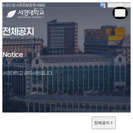
(새창 열림)
(새창 열림)
(새창 열림)
서경대학교
수강신청
서경포탈
증명서발급
전체공지
Notice
Notice
서경대학교 공지사항입니다.
전체공지