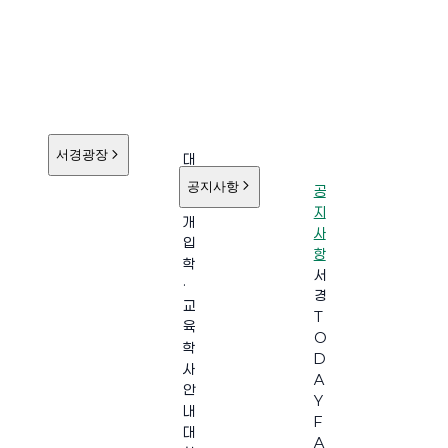
서경광장
대
학
공지사항
공
소
지
개
사
입
항
학
서
·
경
교
T
육
O
학
D
사
A
안
Y
내
F
대
A