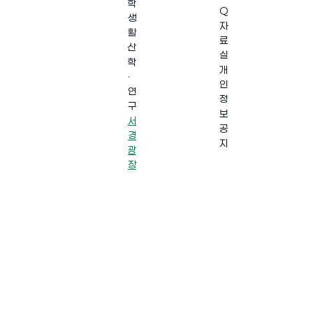
학
Q
생
자
활
료
산
실
학
개
·
인
연
정
구
보
서
공
경
지
광
장
·