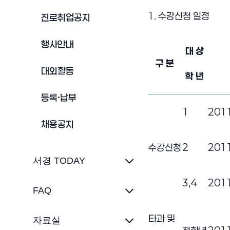
1. 수강신청 일정
진로취업공지
행사안내
대 상
구 분
대외활동
학 년
등록·납부
2011학년도 2학기 수
1
2011
채용공지
수강신청
2
2011
서경 TODAY
3,4
2011
FAQ
타과 및
자료실