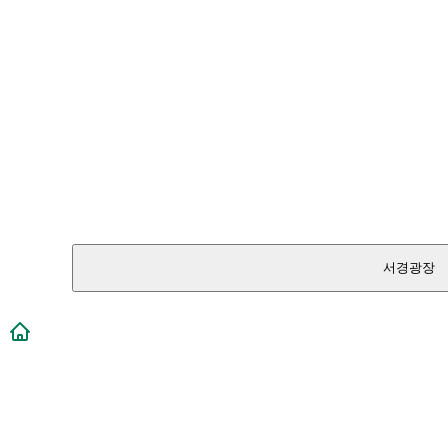
서경광장
메인페이지로 이동