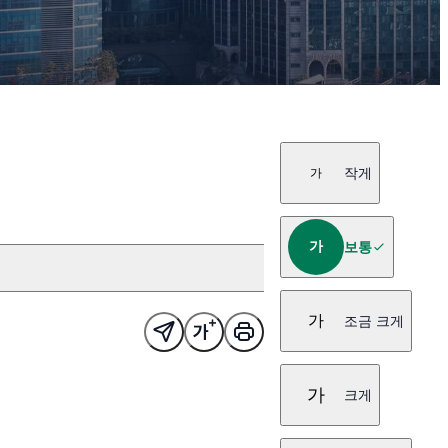
작게
가
가
보통
가
조금 크게
가
크게