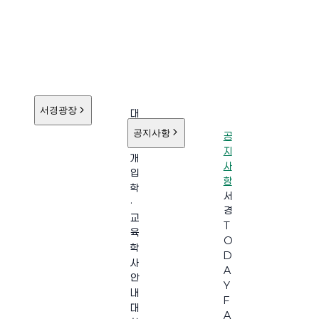
서경광장
대
학
공지사항
공
소
지
개
사
입
항
학
서
·
경
교
T
육
O
학
D
사
A
안
Y
내
F
대
A