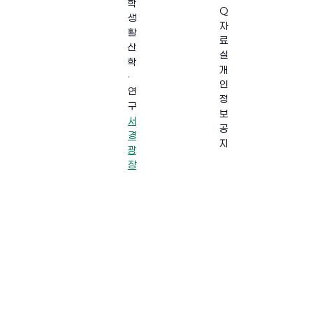
학
Q
생
자
활
료
산
실
학
개
·
인
연
정
구
보
서
공
경
지
광
장
·