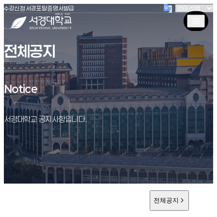
(새창 열림)
(새창 열림)
(새창 열림)
서경대학교
수강신청
서경포탈
증명서발급
전체공지
Notice
Notice
서경대학교 공지사항입니다.
전체공지