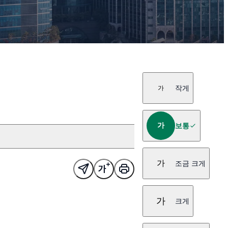
작게
가
가
보통
가
조금 크게
가
크게