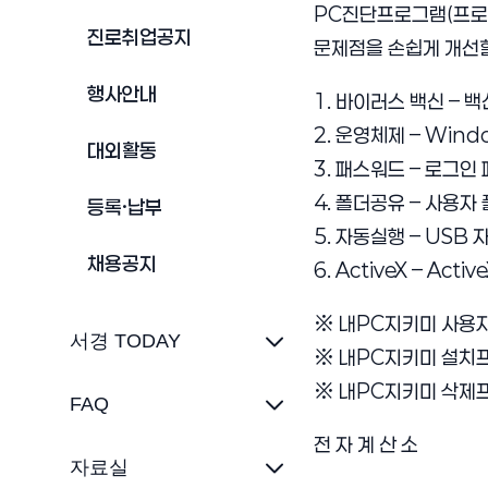
PC진단프로그램(프로
진로취업공지
문제점을 손쉽게 개선할
행사안내
1. 바이러스 백신 – 
2. 운영체제 – Win
대외활동
3. 패스워드 – 로그인
4. 폴더공유 – 사용자
등록·납부
5. 자동실행 – USB
채용공지
6. ActiveX – Ac
※ 내PC지키미 사용자
서경 TODAY
※ 내PC지키미 설치프
※ 내PC지키미 삭제프
FAQ
전 자 계 산 소
자료실