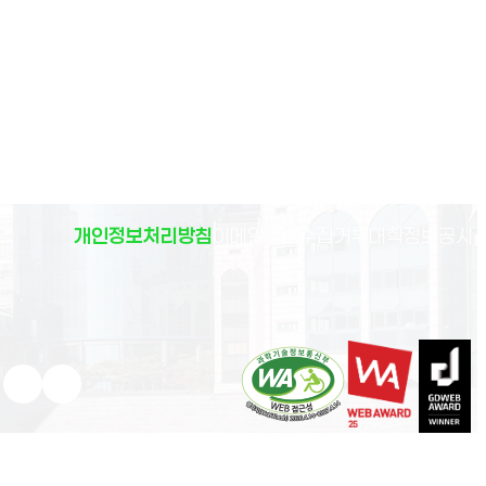
(
개인정보처리방침
이메일무단수집거부
대학정보공시
)
유튜브 새 창으로 열림
인스타그램 새 창으로 열림