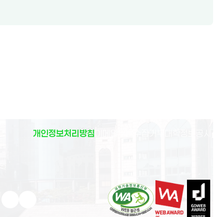
(
개인정보처리방침
이메일무단수집거부
대학정보공시
)
유튜브 새 창으로 열림
인스타그램 새 창으로 열림