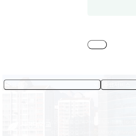
목록
주요기관
주요서비스
02713 서울시 성북구 서경로 124 (정릉동 16-1)
© Seokyeong university. All rights reserved