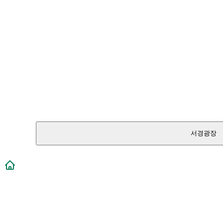
서경광장
메인페이지로 이동