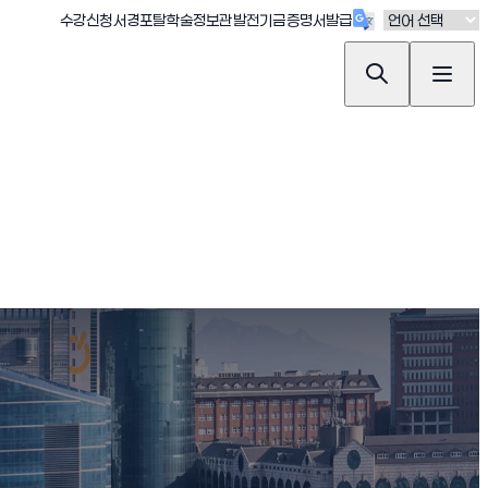
(새창 열림)
(새창 열림)
(새창 열림)
(새창 열림)
(새창 열림)
수강신청
서경포탈
학술정보관
발전기금
증명서발급