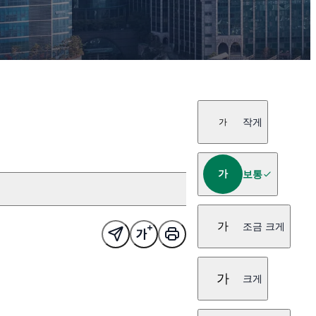
작게
가
가
보통
가
조금 크게
가
크게