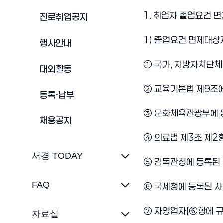
1. 취업자 졸업요건 면
진로취업공지
1) 졸업요건 면제대상
행사안내
① 국가, 지방자치단체
대외활동
② 교육기본법 제9조에
등록·납부
③ 문화체육관광부에 
채용공지
④ 의료법 제3조 제2
서경 TODAY
⑤ 감독관청에 등록된
FAQ
⑥ 국세청에 등록된 사
⑦ 자영업자[⑥항에 규
자료실