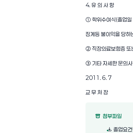
4. 유 의 사 항
① 학위수여식(졸업일 :
징계등 불이익을 당하는
② 직장의료보험증 또
③ 기타 자세한 문의사
2011. 6. 7
교 무 처 장
첨부파일
졸업요건