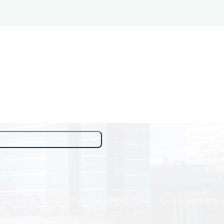
대표 전화번호
02-940-7114
상황실 전화번호
02-940-7047
(*긴급상황발생시