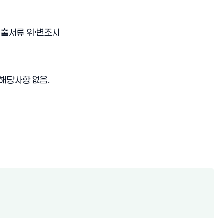
 제출서류 위•변조시
해당사항 없음.
열림)