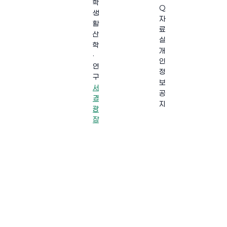
학
Q
생
자
활
료
산
실
학
개
·
인
연
정
구
보
서
공
경
지
광
장
·