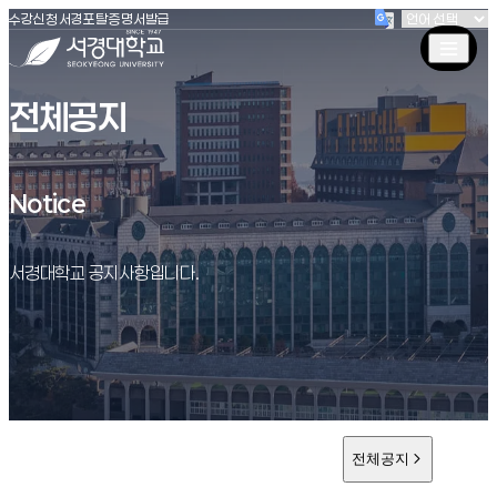
(새창 열림)
(새창 열림)
(새창 열림)
서경대학교
수강신청
서경포탈
증명서발급
전체공지
Notice
Notice
서경대학교 공지사항입니다.
전체공지