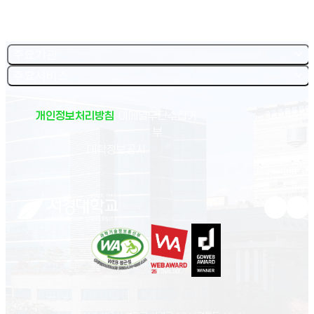
주요기관
주요서비스
개인정보처리방침
이메일무단수집거
부
(새 창 열림)
대학정보공시
유튜브 새
인스