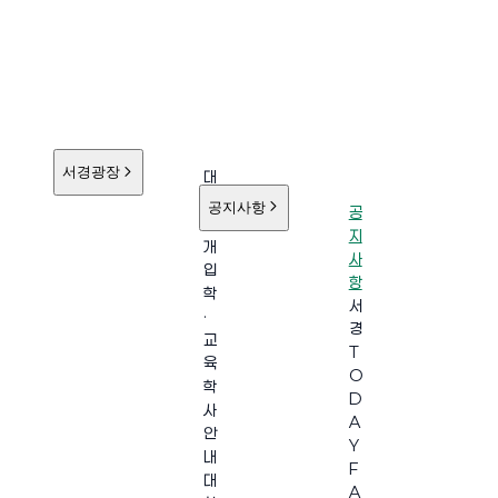
서경광장
대
학
공지사항
공
소
지
개
사
입
항
학
서
·
경
교
T
육
O
학
D
사
A
안
Y
내
F
대
A