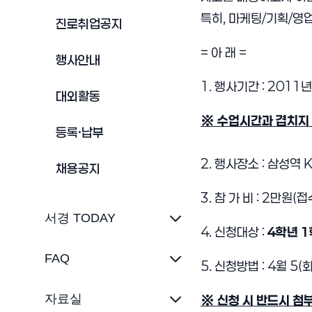
특히, 마케팅/기획/영
진로취업공지
= 아 래 =
행사안내
1. 행사기간 : 2011년
대외활동
※ 수업시간과 겹치지 
등록·납부
2. 행사장소 : 삼성역
채용공지
3. 참 가 비 : 2만원(
서경 TODAY
4. 신청대상 :
4학년 1
FAQ
5. 신청방법 : 4월 
자료실
※ 신청 시 반드시 첨