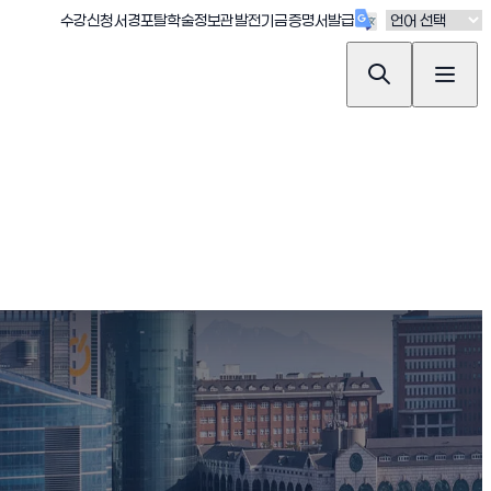
(새창 열림)
(새창 열림)
(새창 열림)
(새창 열림)
(새창 열림)
수강신청
서경포탈
학술정보관
발전기금
증명서발급