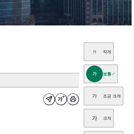
작게
가
가
보통
가
조금 크게
가
크게