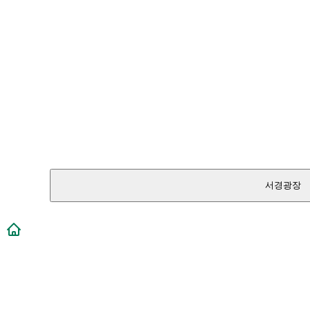
서경광장
메인페이지로 이동