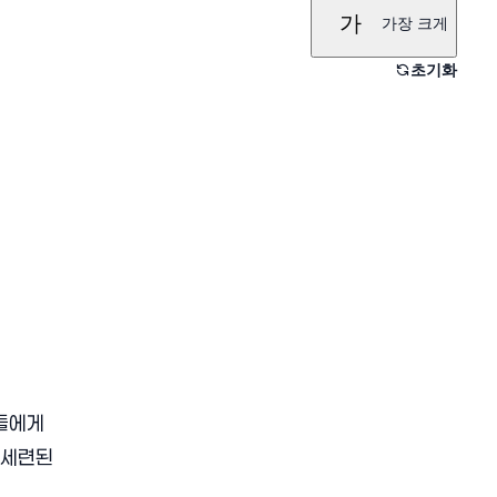
가
가장 크게
초기화
들에게
 세련된