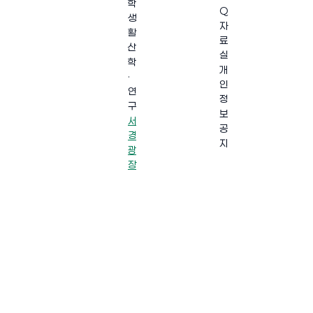
학
Q
생
자
활
료
산
실
학
개
·
인
연
정
구
보
서
공
경
지
광
장
·