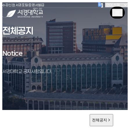
(새창 열림)
(새창 열림)
(새창 열림)
서경대학교
수강신청
서경포탈
증명서발급
전체공지
Notice
Notice
서경대학교 공지사항입니다.
전체공지