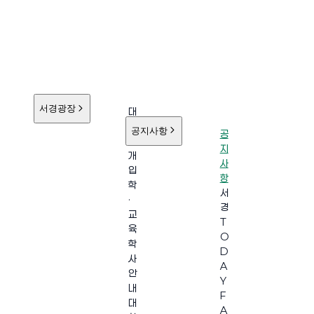
서경광장
대
학
공지사항
공
소
지
개
사
입
항
학
서
·
경
교
T
육
O
학
D
사
A
안
Y
내
F
대
A