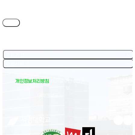
목록
주요기관
주요서비스
개인정보처리방침
이메일무단수집거
부
(새 창 열림)
대학정보공시
유튜브 새
인스