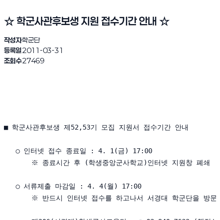
☆ 학군사관후보생 지원 접수기간 안내 ☆
작성자
학군단
등록일
2011-03-31
조회수
27469
■ 학군사관후보생 제52,53기 모집 지원서 접수기간 안내

   ○ 인터넷 접수 종료일 : 4. 1(금) 17:00

       ※ 종료시간 후 (학생중앙군사학교)인터넷 지원창 폐쇄

   ○ 서류제출 마감일 : 4. 4(월) 17:00

       ※ 반드시 인터넷 접수를 하고나서 서경대 학군단을 방문