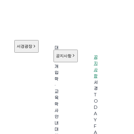
서경광장
대
학
공지사항
공
소
지
개
사
입
항
학
서
·
경
교
T
육
O
학
D
사
A
안
Y
내
F
대
A