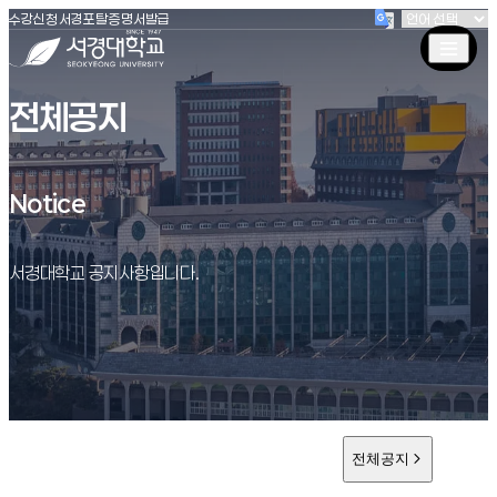
(새창 열림)
(새창 열림)
(새창 열림)
서경대학교
수강신청
서경포탈
증명서발급
전체공지
Notice
Notice
서경대학교 공지사항입니다.
전체공지