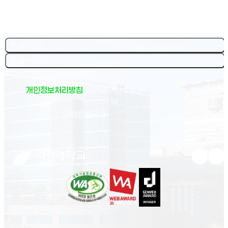
주요기관
주요서비스
개인정보처리방침
이메일무단수집거
부
(새 창 열림)
대학정보공시
유튜브 새
인스