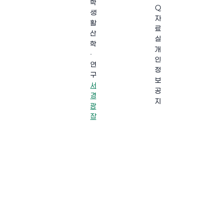
학
Q
생
자
활
료
산
실
학
개
·
인
연
정
구
보
서
공
경
지
광
장
·