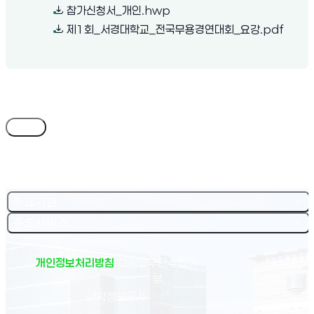
(새 창 열림)
참가신청서_개인.hwp
(새 창 
제1회_서경대학교_전국무용경연대회_요강.pdf
목록
주요기관
주요서비스
개인정보처리방침
이메일무단수집거
부
(새 창 열림)
대학정보공시