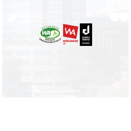
유튜브 새
인스
02713 서울시 성북구 서경로 124 (정릉동 16-1)
대표 전화번호
02-940-7114
상황실 전화번호
02-940-7047
(*긴급상황발생시)
© Seokyeong university. All rights reserved