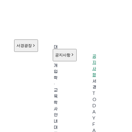
서경광장
대
학
공지사항
공
소
지
개
사
입
항
학
서
·
경
교
T
육
O
학
D
사
A
안
Y
내
F
대
A