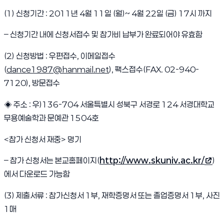
(1) 신청기간 : 2011년 4월 11일 (월)~ 4월 22일 (금) 17시 까지
– 신청기간 내에 신청서접수 및 참가비 납부가 완료되어야 유효함
(2) 신청방법 :
우편접수, 이메일접수
(
dance1987@hanmail.net
), 팩스접수(FAX. 02-940-
7120), 방문접수
◈ 주소 : 우)136-704 서울특별시 성북구 서경로 124 서경대학교
무용예술학과 문예관 1504호
<참가 신청서 재중> 명기
– 참가 신청서는 본교홈페이지(
http://www.skuniv.ac.kr/
)
(새 창 열림)
에서 다운로드 가능함
(3) 제출서류 : 참가신청서 1부, 재학증명서 또는 졸업증명서 1부, 사진
1매