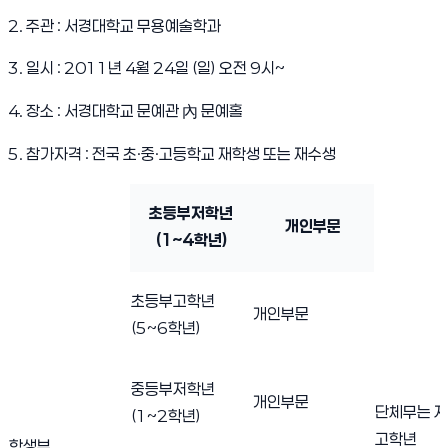
2. 주관 : 서경대학교 무용예술학과
3. 일시 : 2011년 4월 24일 (일) 오전 9시~
4. 장소 : 서경대학교 문예관 內 문예홀
5. 참가자격 : 전국 초·중·고등학교 재학생 또는 재수생
서경대학교 제1회 전국무용경연대회 1
초등부저학년
개인부문
(1~4학년)
초등부고학년
개인부문
(5~6학년)
중등부저학년
개인부문
단체무는 
(1~2학년)
고학년
학생부