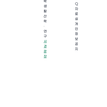
학
Q
생
자
활
료
산
실
학
개
·
인
연
정
구
보
서
공
경
지
광
장
·