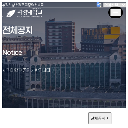
(새창 열림)
(새창 열림)
(새창 열림)
서경대학교
수강신청
서경포탈
증명서발급
전체공지
Notice
Notice
서경대학교 공지사항입니다.
전체공지