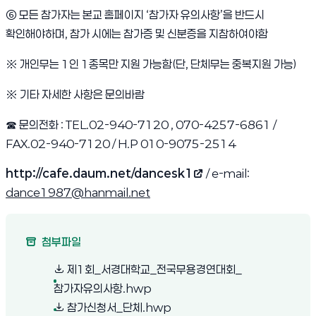
⑥ 모든 참가자는 본교 홈페이지 ‘참가자 유의사항’을 반드시
확인해야하며, 참가 시에는 참가증 및 신분증을 지참하여야함
※ 개인무는 1인 1종목만 지원 가능함(단, 단체무는 중복지원 가능)
※ 기타 자세한 사항은 문의바람
☎
문의전화 : TEL.02-940-7120 , 070-4257-6861 /
FAX.02-940-7120 / H.P 010-9075-2514
http://cafe.daum.net/dancesk1
/ e-mail:
(새 창 열림)
dance1987@hanmail.net
첨부파일
제1회_서경대학교_전국무용경연대회_
(새 창 열림)
참가자유의사항.hwp
(새 창 열림)
참가신청서_단체.hwp