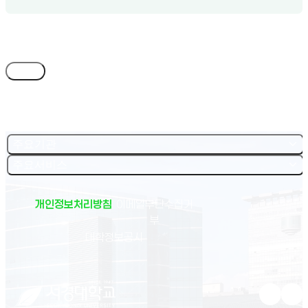
목록
주요기관
주요서비스
개인정보처리방침
이메일무단수집거
부
(새 창 열림)
대학정보공시
유튜브 새
인스