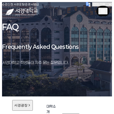
(새창 열림)
(새창 열림)
(새창 열림)
서경대학교
수강신청
서경포탈
증명서발급
FAQ
Frequently Asked Questions
Frequently Asked Questions
서경대학교 학생들이 자주 묻는 질문입니다.
서경광장
대학소
개