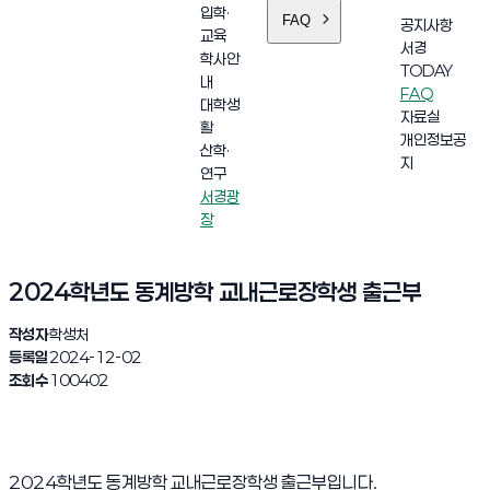
입학·
FAQ
공지사항
교육
서경
학사안
TODAY
내
FAQ
대학생
자료실
활
개인정보공
산학·
지
연구
서경광
장
2024학년도 동계방학 교내근로장학생 출근부
작성자
학생처
등록일
2024-12-02
조회수
100402
2024학년도 동계방학 교내근로장학생 출근부입니다.